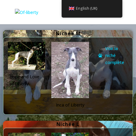
English (UK)
Nichée M
Voir la
niché
complète
Hope and Love
of Liberty
Inca of Liberty
Nichée L