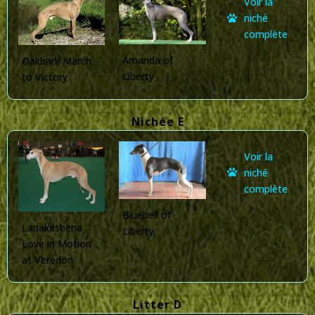
Voir la
niché
complète
Amanda of
Oakbark March
Liberty
to Victory
Nichée E
Voir la
niché
complète
Bluebell of
Lanakeshena
Liberty
Love in Motion
at Veredon
Litter D