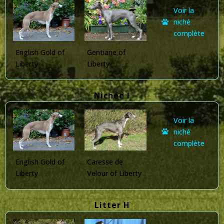
Voir la
niché
complète
English Gold of
Gentiane of
Liberty
Liberty
Nichée I
Voir la
niché
complète
English Gold of
Caresse de
Liberty
Velour of Liberty
Litter H