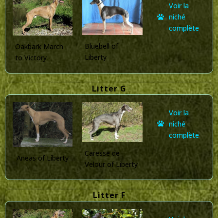
Voir la
niché
complète
Bluebell of
Oakbark March
Liberty
to Victory
Litter G
Voir la
niché
complète
Caresse de
Aneas of Liberty
Velour of Liberty
Litter F