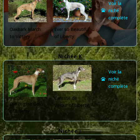
Voir la
niché
complète
Ever so Beautiful
Oakbark March
of Liberty
to Victory
Nichée K
Voir la
niché
complète
Caresse de
Old English Gold
Velour of Liberty
of Liberty
Nichée J