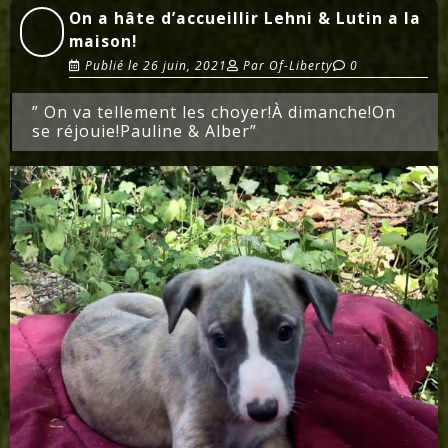
On a hâte d’accueillir Lehni & Lutin a la
maison!
Publié le
26 juin, 2021
Par
Of-Liberty
0
” On va tellement les choyer!À dimanche!On
se réjouie!Pauline & Alber”